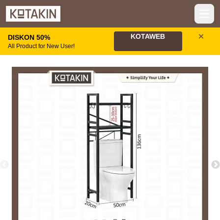
Open
KOTAWEB
DISKON 50%
All Product for New User!