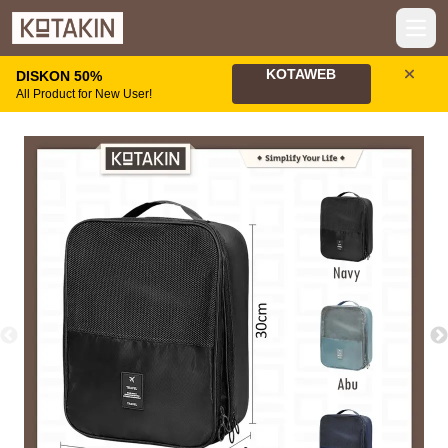
Open
KOTAWEB
DISKON 50%
All Product for New User!