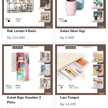
Rak Lemari 4 Baris
Gelas Sikat Gigi
Rp 214.999
Rp 5.999
Kotak Baju Karakter 3
Laci Tempel
Pintu
Rp 14.499