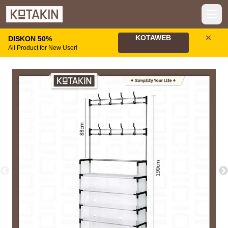
Open
KOTAWEB
DISKON 50%
All Product for New User!