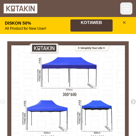
Open
KOTAWEB
DISKON 50%
All Product for New User!