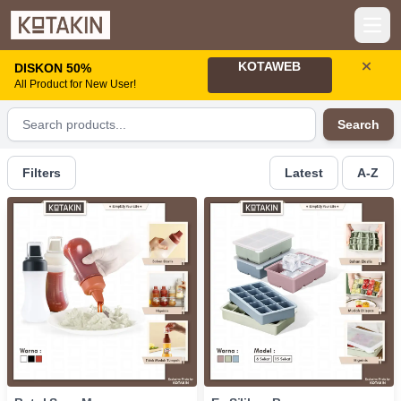
Open
KOTAWEB
DISKON 50%
All Product for New User!
Search
Filters
Latest
A-Z