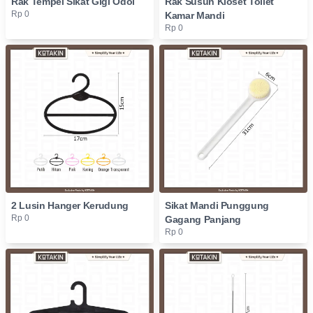
Rak Tempel Sikat Gigi Odol
Rak Susun Kloset Toilet
Rp 0
Kamar Mandi
Rp 0
2 Lusin Hanger Kerudung
Sikat Mandi Punggung
Rp 0
Gagang Panjang
Rp 0