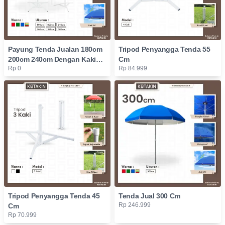
Payung Tenda Jualan 180cm
Tripod Penyangga Tenda 55
200cm 240cm Dengan Kaki
Cm
Rp 0
Rp 84.999
Tripod
Tripod Penyangga Tenda 45
Tenda Jual 300 Cm
Rp 246.999
Cm
Rp 70.999