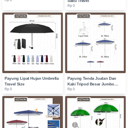
Rp 0
Saku Travel
Rp 0
Payung Lipat Hujan Umbrella
Payung Tenda Jualan Dan
Travel Size
Kaki Tripod Besar Jumbo
Rp 0
Rp 0
Outdoor Anti UV