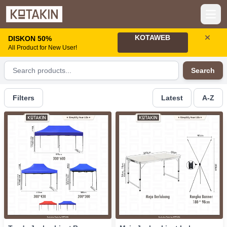
Open
KOTAWEB
DISKON 50%
All Product for New User!
Search
Filters
Latest
A-Z